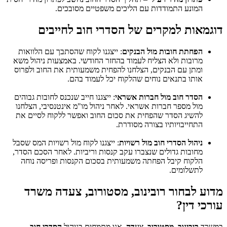
המונע התמודדות עם הליכים משפטיים מסובכים.
דוגמאות למקרים של הסדרי חוב לחייבים
הפחתת חובות מול הבנקים
: ייצגנו לקוח שהסתבך עם הלוואות
מרובות ולא הצליח לעמוד בהחזר החודשי. באמצעות ניהול משא
ומתן עם הבנקים, הצלחנו להפחית משמעותית את החוב ולפרוס
אותו בתנאים נוחים שהלקוח יכל לעמוד בהם.
הסדר חוב מול חברות אשראי
: ייצגנו חייב שנכנס לחובות גבוהים
מול מספר חברות אשראי. לאחר ניהול מו"מ אינטנסיבי, הצלחנו
להשיג הסדר שהפחית את סכום החוב ואפשר ללקוח לסיים את
התחייבויותיו בצורה מסודרת.
ניהול הסדרי חוב מול רשויות
: ייצגנו לקוח מול רשויות המס שסבל
מחובות גדולים שנצברו עקב קנסות וריביות. לאחר הסכם הסדר,
הלקוח קיבל הפחתה משמעותית בסכום הקנסות ופריסה נוחה
לתשלומים.
מדוע לבחור רובינוב, מסטורוב, צעדה משרד
עורכי דין?
במשרד
רובינוב, מסטורוב, צעדה
,
אנו מתמחים בניהול
הסדרי חוב