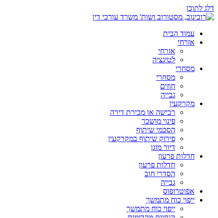
דלג לתוכן
עמוד הבית
אזרחי
אזרחי
לטיגציה
מסחרי
מסחרי
חוזים
גבייה
מקרקעין
רכישה או מכירת דירה
פינוי מושכר
הסכמי שיתוף
פירוק שיתוף במקרקעין
דיור מוגן
חדלות פרעון
חדלות פרעון
הסדרי חוב
גבייה
אפוטרופוס
ייפוי כוח מתמשך
ייפוי כוח מתמשך
הנחיות מקדימות