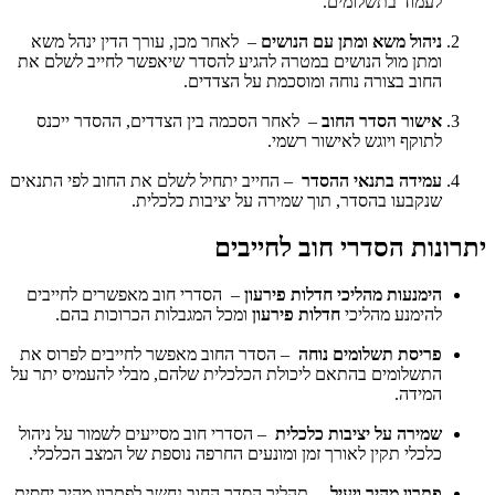
לעמוד בתשלומים.
ניהול משא ומתן עם הנושים
– לאחר מכן, עורך הדין ינהל משא
ומתן מול הנושים במטרה להגיע להסדר שיאפשר לחייב לשלם את
החוב בצורה נוחה ומוסכמת על הצדדים.
אישור הסדר החוב
– לאחר הסכמה בין הצדדים, ההסדר ייכנס
לתוקף ויוגש לאישור רשמי.
עמידה בתנאי ההסדר
– החייב יתחיל לשלם את החוב לפי התנאים
שנקבעו בהסדר, תוך שמירה על יציבות כלכלית.
יתרונות הסדרי חוב לחייבים
הימנעות מהליכי חדלות פירעון
– הסדרי חוב מאפשרים לחייבים
להימנע מהליכי
חדלות פירעון
ומכל המגבלות הכרוכות בהם.
פריסת תשלומים נוחה
– הסדר החוב מאפשר לחייבים לפרוס את
התשלומים בהתאם ליכולת הכלכלית שלהם, מבלי להעמיס יתר על
המידה.
שמירה על יציבות כלכלית
– הסדרי חוב מסייעים לשמור על ניהול
כלכלי תקין לאורך זמן ומונעים החרפה נוספת של המצב הכלכלי.
פתרון מהיר ויעיל
– תהליך הסדר החוב נחשב לפתרון מהיר יחסית