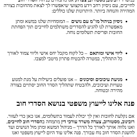
לחייבים, עם ניסיון רחב וידע מקצועי שיאפשרו לך לצאת מהחובות בצורה
המהירה והנוחה ביותר. היתרונות שלנו כוללים:
ניסיון בניהול מו"מ עם נושים
– המומחיות שלנו במשא ומתן
מאפשרת לנו להגיע להסדרים משתלמים לחייבים תוך הפחתת
החובות ופריסת תשלומים נוחה.
ליווי אישי ומותאם
– כל לקוח מקבל יחס אישי וליווי צמוד לאורך
כל התהליך, במטרה להבטיח פתרון מיטבי למצבו.
מניעת עיכובים וסיכונים
– אנו פועלים ביעילות על מנת למנוע
טעויות ועיכובים, ולהבטיח שתהליך הסדר החוב יסתיים בצורה
מהירה ובטוחה.
פנה אלינו לייעוץ משפטי בנושא הסדרי חוב
אם נקלעת לחובות ואין לך יכולת לעמוד בתשלומים, אנו כאן כדי לעזור.
רובינוב, מסטורוב, צעדה
משרד עורכי דין
מתמחה ב
הסדרי חוב לחייבים
,
ואנו נלווה אותך לאורך כל הדרך – מניהול המשא ומתן מול הנושים ועד
להשגת הסדר חוב נוח עבורך. פנה אלינו עוד היום לייעוץ משפטי ואנו