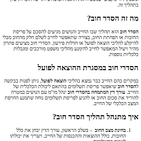
בתהליך זה.
מה זה הסדר חוב?
הסדר חוב
הוא תהליך שבו החייב והנושים מגיעים להסכם על פריסת
החובות או הפחתת החוב, בצורה שתאפשר לחייב לשלם חלק מהחוב מבלי
להיקלע להליכי הוצאה לפועל או חדלות פירעון. הסדרי חוב מציעים פתרון
מהיר ויעיל המאפשר לחייב להימנע מהליכי משפט מורכבים ומגבלות
כלכליות נוספות.
הסדרי חוב במסגרת ההוצאה לפועל
במקרים בהם החייב כבר נמצא בהליכי
הוצאה לפועל
, ניתן לפנות בבקשה
ל
הסדר חוב
שיאפשר פריסת תשלומים בהתאם ליכולת הכלכלית של
החייב.
עורך דין המתמחה בהסדרי חוב
ינהל מו"מ עם הנושים במטרה
להוריד את סכום החוב או להגיע לפריסת תשלומים נוחה שתמנע החרפת
המצב הכלכלי של החייב.
איך מתנהל תהליך הסדר חוב?
בחינת מצב החוב
– בשלב הראשון, עורך הדין יבחן את כלל
החובות, כולל ההוצאות וההכנסות של החייב, ויעריך את יכולתו